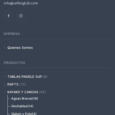
info@raftingb2b.com
EMPRESA
Quienes Somos
PRODUCTOS
TABLAS PADDLE SUP
(8)
Hinchables(8)
RAFTS
(15)
Rigidas(0)
Hypalon(4)
KAYAKS Y CANOAS
(49)
PVC(11)
Aguas Bravas(16)
Hinchables(14)
Slalom y Polo(4)