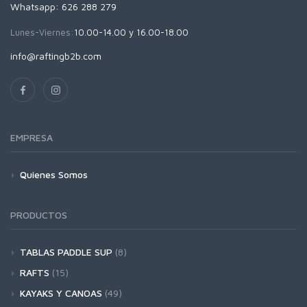
Whatsapp: 626 288 279
Lunes-Viernes:
10.00-14.00 y 16.00-18.00
info@raftingb2b.com
EMPRESA
Quienes Somos
PRODUCTOS
TABLAS PADDLE SUP
(8)
Hinchables(8)
RAFTS
(15)
Rigidas(0)
Hypalon(4)
KAYAKS Y CANOAS
(49)