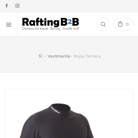
0
Vestimenta
Ropa Térmica
"
"