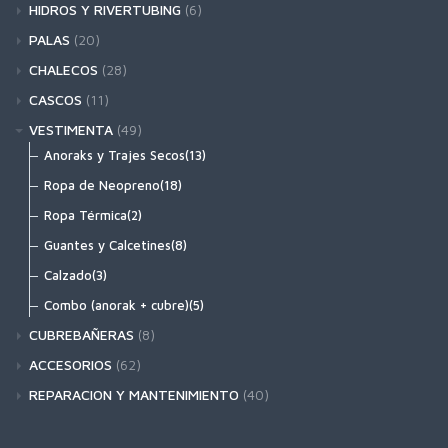
PVC(11)
Aguas Bravas(16)
HIDROS Y RIVERTUBING
(6)
Hinchables(14)
Hidrospeed(3)
PALAS
(20)
Slalom y Polo(4)
Tubing(3)
Rafting y Canoas(2)
CHALECOS
(28)
Autovaciables(11)
Paddle Sup(4)
Accesorios Chalecos(2)
CASCOS
(11)
Mar y Paseo(4)
Kayak(14)
Kayak y Paddle(16)
cascos(8)
VESTIMENTA
(49)
Rafting y Rescate(10)
Accesorios y Protecciones(3)
Anoraks y Trajes Secos(13)
Ropa de Neopreno(18)
Ropa Térmica(2)
Guantes y Calcetines(8)
Calzado(3)
Combo (anorak + cubre)(5)
CUBREBAÑERAS
(8)
Neopreno(6)
ACCESORIOS
(62)
Nylon(2)
Seguridad(26)
REPARACION Y MANTENIMIENTO
(40)
Infladores(8)
Pegamentos(7)